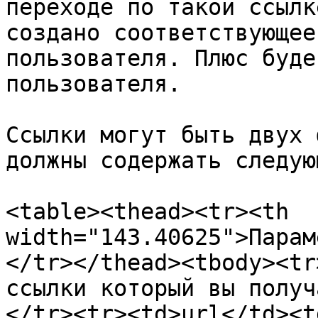
переходе по такой ссылк
создано соответствующее
пользователя. Плюс буде
пользователя.

Ссылки могут быть двух 
должны содержать следую
<table><thead><tr><th 
width="143.40625">Парам
</tr></thead><tbody><tr
ссылки который вы получ
</tr><tr><td>url</td><t