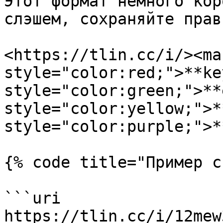
Этот формат немного кор
слэшем, сохраняйте прав
<https://tlin.cc/i/><mar
style="color:red;">**ke
style="color:green;">**
style="color:yellow;">*
style="color:purple;">*
{% code title="Пример с
```uri

https://tlin.cc/i/12mew