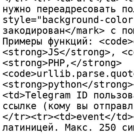
нужно переадресовать по
style="background-color
закодирован</mark> с по
Примеры функций: <code>
<strong>JS</strong>, <c
<strong>PHP,</strong> 
<code>urllib.parse.quot
<strong>python</strong>
<td>Telegram ID пользов
ссылке (кому вы отправл
</tr><tr><td>event</td>
латиницей. Макс. 250 си