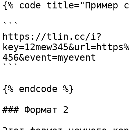
{% code title="Пример с
```

https://tlin.cc/i?
key=12mew345&url=https%
456&event=myevent

```

{% endcode %}

### Формат 2
