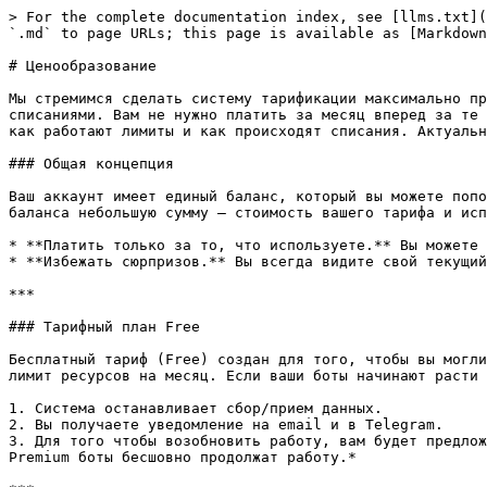
> For the complete documentation index, see [llms.txt](
`.md` to page URLs; this page is available as [Markdown
# Ценообразование

Мы стремимся сделать систему тарификации максимально пр
списаниями. Вам не нужно платить за месяц вперед за те 
как работают лимиты и как происходят списания. Актуальн
### Общая концепция

Ваш аккаунт имеет единый баланс, который вы можете попо
баланса небольшую сумму — стоимость вашего тарифа и исп
* **Платить только за то, что используете.** Вы можете 
* **Избежать сюрпризов.** Вы всегда видите свой текущий
***

### Тарифный план Free

Бесплатный тариф (Free) создан для того, чтобы вы могли
лимит ресурсов на месяц. Если ваши боты начинают расти 
1. Система останавливает сбор/прием данных.

2. Вы получаете уведомление на email и в Telegram.

3. Для того чтобы возобновить работу, вам будет предлож
Premium боты бесшовно продолжат работу.*
