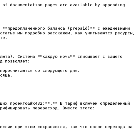
 of documentation pages are available by appending 
 **предоплаченного баланса (prepaid)** с ежедневными 
статье мы подробно расскажем, как учитываются ресурсы, 
те.

люта). Система **каждую ночь** списывает с вашего 
д позволяет:

пересчитаются со следующего дня.

сяца.

ших проекто&#x432;**.** В тариф включен определенный 
рифицировать перерасход. Вместо этого:

ессии при этом сохраняются, так что после перехода на 