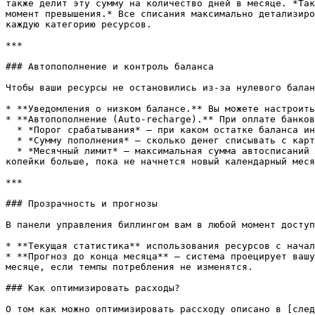
также делит эту сумму на количество дней в месяце. *Так
момент превышения.* Все списания максимально детализиро
каждую категорию ресурсов.

***

### Автопополнение и контроль баланса

Чтобы ваши ресурсы не остановились из-за нулевого балан
* **Уведомления о низком балансе.** Вы можете настроить
* **Автопополнение (Auto-recharge).** При оплате банков
  * *Порог срабатывания* — при каком остатке баланса инициировать платеж.

  * *Сумму пополнения* — сколько денег списывать с карты за один раз.

  * *Месячный лимит* — максимальная сумма автосписаний в месяц. Это ваша гарантия от непредвиденных расходов: если лимит достигнут, система не спишет с карты ни 
копейки больше, пока не начнется новый календарный меся
***

### Прозрачность и прогнозы

В панели управления биллингом вам в любой момент доступ
* **Текущая статистика** использования ресурсов с начал
* **Прогноз до конца месяца** — система проецирует вашу
месяце, если темпы потребления не изменятся.

### Как оптимизировать расходы?
