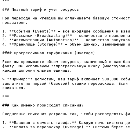
***

### Платный тариф и учет ресурсов

При переходе на Premium вы оплачиваете базовую стоимост
показателя:

1. **События (Events)** — все входящие сообщения и взаи
2. **Рассылки (Broadcasting)** — количество отправленны
3. **Автоматизации (Automation)** — количество запусков
4. **Хранилище (Storage)** — объем данных, занимаемый и
#### Прогрессивная тарификация (Overage)

Если вы превышаете объем ресурсов, включенный в ваш баз
факту. Мы используем **прогрессивную шкалу (многоуровне
каждая дополнительная единица.

> **Пример:** Допустим, ваш тариф включает 500,000 собы
заплатите по первой (базовой) ставке перерасхода. Если 
снижаться.

***

### Как именно происходят списания?

Ежедневные списания устроены так, чтобы распределять фи
1. **Базовая стоимость тарифа.** Каждую ночь система де
2. **Оплата за перерасход (Overage).** Система берет ве