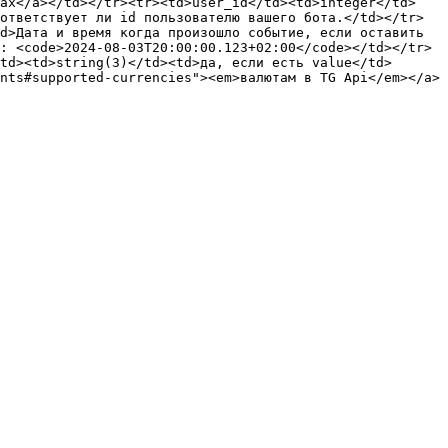
ках</a></td></tr><tr><td>user_id</td><td>integer</td>
ответствует ли id пользователю вашего бота.</td></tr>
d>Дата и время когда произошло событие, если оставить 
: <code>2024-08-03T20:00:00.123+02:00</code></td></tr>
td><td>string(3)</td><td>да, если есть value</td>
nts#supported-currencies"><em>валютам в TG Api</em></a>