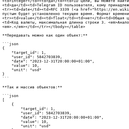
<td>integer</td><td>да</td><td>ID цели, вы можете найти
<td>да</td><td>Telegram ID пользователя, кому принадлеж
<tr><td>date</td><td>RFC 3339 (<a href="https://en.wiki
пустым будет установленно текущее время. Формат времени
<tr><td>value</td><td>float</td><td>нет</td><td>Общая ц
<td>Код валюты, максимальная длинна строки 3. <em>Анало
<em>.</em></td></tr></tbody></table>

**Передавать можно как один объект:**

```json

{

    "target_id": 1,

    "user_id": 5842703839,

    "date": "2023-12-31T20:00:00+01:00",

    "value": 10,

    "unit": "usd"

}

```

**Так и массив объектов:**

```json

[

    {

        "target_id": 1,

        "user_id": 5842703839,

        "date": "2023-12-31T20:00:00+01:00",

        "value": 10,

        "unit": "usd"
