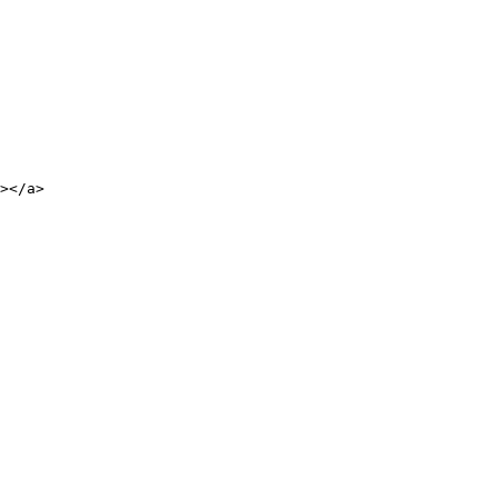
></a>
