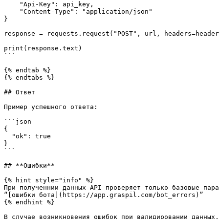
    "Api-Key": api_key,

    "Content-Type": "application/json"

}

response = requests.request("POST", url, headers=header
print(response.text)

```

{% endtab %}

{% endtabs %}

## Ответ

Пример успешного ответа:

```json

{

  "ok": true

}

```

## **Ошибки**

{% hint style="info" %}

При полученнии данных API проверяет только базовые пара
“[ошибки бота](https://app.graspil.com/bot_errors)”

{% endhint %}

В случае возникновения ошибок при валидировании данных,