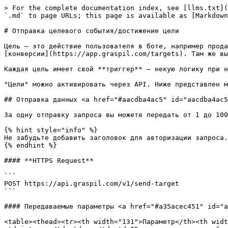
> For the complete documentation index, see [llms.txt](
`.md` to page URLs; this page is available as [Markdown
# Отправка целевого события/достижение цели

Цель — это действие пользователя в боте, например прода
[конверсии](https://app.graspil.com/targets). Там же вы
Каждая цель имеет свой **триггер** — некую логику при н
"Цели" можно активировать через API. Ниже представлен м
## Отправка данных <a href="#aacdba4ac5" id="aacdba4ac5
За одну отправку запроса вы можете передать от 1 до 100
{% hint style="info" %}

Не забудьте добавить заголовок для авторизации запроса.
{% endhint %}

#### **HTTPS Request**

```

POST https://api.graspil.com/v1/send-target

```

#### Передаваемые параметры <a href="#a35acec451" id="a
<table><thead><tr><th width="131">Параметр</th><th widt