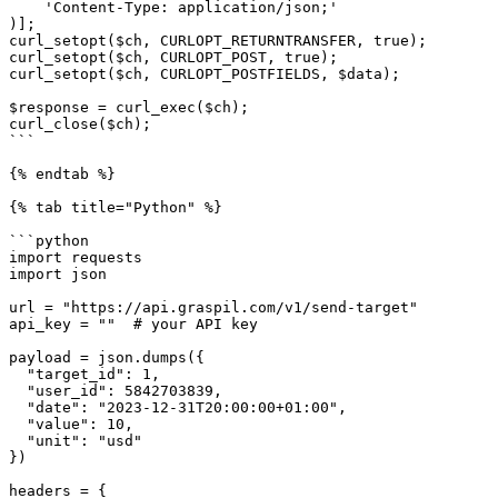
    'Content-Type: application/json;'

)];

curl_setopt($ch, CURLOPT_RETURNTRANSFER, true);

curl_setopt($ch, CURLOPT_POST, true);

curl_setopt($ch, CURLOPT_POSTFIELDS, $data);

$response = curl_exec($ch);

curl_close($ch);

```

{% endtab %}

{% tab title="Python" %}

```python

import requests

import json

url = "https://api.graspil.com/v1/send-target"

api_key = ""  # your API key

payload = json.dumps({

  "target_id": 1,

  "user_id": 5842703839,

  "date": "2023-12-31T20:00:00+01:00",

  "value": 10,

  "unit": "usd"

})

headers = {
