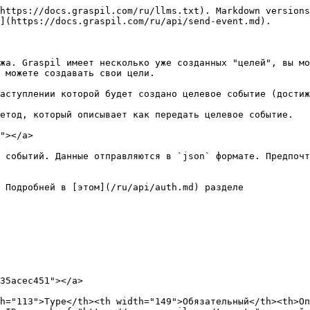
https://docs.graspil.com/ru/llms.txt). Markdown versions
](https://docs.graspil.com/ru/api/send-event.md).

жа. Graspil имеет несколько уже созданных "целей", вы мо
 можете создавать свои цели.

аступлении которой будет создано целевое событие (достиж
етод, который описывает как передать целевое событие.

"></a>

 событий. Данные отправляются в `json` формате. Предпочт
 Подробней в [этом](/ru/api/auth.md) разделе

35acec451"></a>

h="113">Type</th><th width="149">Обязательный</th><th>Оп