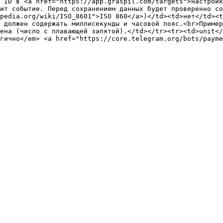
 ID в <a href="https://app.graspil.com/targets">настрой
ит событие. Перед сохранением данных будет проверенно со
pedia.org/wiki/ISO_8601">ISO 860</a>)</td><td>нет</td><t
 должен содержать миллисекунды и часовой пояс.<br>Пример
ена (число с плавающей запятой).</td></tr><tr><td>unit</
гично</em> <a href="https://core.telegram.org/bots/payme