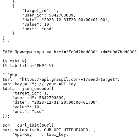
    },

    {

        "target_id": 1,

        "user_id": 5842703839,

        "date": "2023-12-31T20:00:00+01:00",

        "value": 10,

        "unit": "usd"

    }

]

```

#### Примеры кода <a href="#e9d7bdd838" id="e9d7bdd838"
{% tabs %}

{% tab title="PHP" %}

```php

$url = "https://api.graspil.com/v1/send-target";

$api_key = ""; // your API key

$data = json_encode([

    "target_id": 1,

    "user_id": 5842703839,

    "date": "2023-12-31T20:00:00+01:00",

    "value": 10,

    "unit": "usd"

]);

$ch = curl_init($url);

curl_setopt($ch, CURLOPT_HTTPHEADER, [

    'Api-Key: ' . $api_key,
